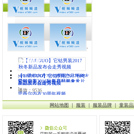
·
视频播放排行
企业品牌
产品视频
·
·
【TARGUO】它钴男装2017秋冬
aidai爱戴内衣2017春夏产品形象大
·
爱戴内衣2016秋冬产品形象大片
它钴男装2016秋新品时尚大片
新品发布会走秀视频
片
闺秘内衣品牌宣传片
·
播放：9536
思薇尔内衣30周年视频
网站地图
｜
服装
｜
服装品牌
｜
童装品