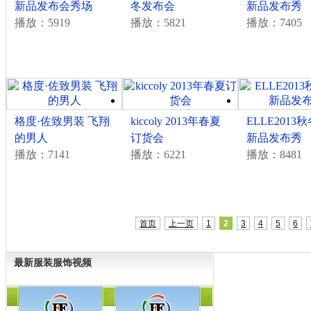
新品发布会秀场
冬发布会
新品发布秀
播放：5919
播放：5821
播放：7405
格度·佐致男装 飞翔
kiccoly 2013年春夏
ELLE2013
的男人
订货会
新品发布秀
播放：7141
播放：6221
播放：8481
首页
上一页
1
2
3
4
5
6
最新服装服饰视频