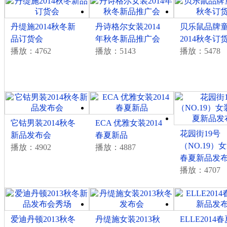
丹缇施2014秋冬新
丹诗格尔女装2014
贝乐鼠品牌
品订货会
年秋冬新品推广会
2014秋冬订
播放：4762
播放：5143
播放：5478
它钴男装2014秋冬
ECA 优雅女装2014
花园街19号
新品发布会
春夏新品
（NO.19）女
播放：4902
播放：4887
春夏新品发
播放：4707
爱迪丹顿2013秋冬
丹缇施女装2013秋
ELLE2014