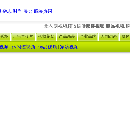
频
杂志
时尚
展会
服装热词
华衣网视频频道提供
服装视频
,
服饰视频
,
服
尚秀场
广告宣传片
视频花絮
产品新品
企业品牌
人物访谈
媒体
视频
|
休闲装视频
|
饰品视频
|
家纺视频