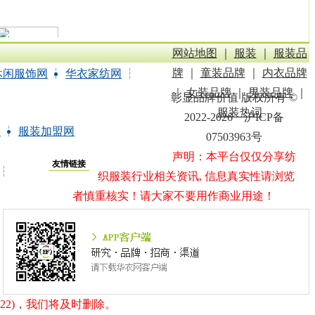
网站地图
｜
服装
｜
服装品
牌
｜
童装品牌
｜
内衣品牌
休闲服饰网
┆
华衣家纺网
┆
｜
女装品牌
｜
男装品牌
｜
彰显品牌价值 版权所有 ©
服装热词
2022-2026 沪ICP备
网
┆
服装加盟网
07503963号
声明：本平台仅仅分享纺
友情链接
┆
织服装行业相关资讯, 信息真实性请浏览
者慎重核实！请大家不要用作商业用途！
22)，我们将及时删除。