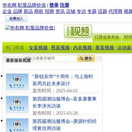
华衣网,彰显品牌价值
|
登录
注册
企业
品牌
新品
商机
招商
资讯
店铺
专访
专题
话题
代理商
视
订货会发布会
时
热门搜索：
女装视频
|
男装视频
|
内衣视频
|
童装视频
|
运动装
最新服装视频
“新锐东华”十周年：与上海时
装周共赴未来设计
发布时间：2025-04-02
第四届潮汕服博会--富多康董事
长李泽光访谈
发布时间：2025-03-28
第四届潮汕服博会--庚源针织经
理黄佳周访谈