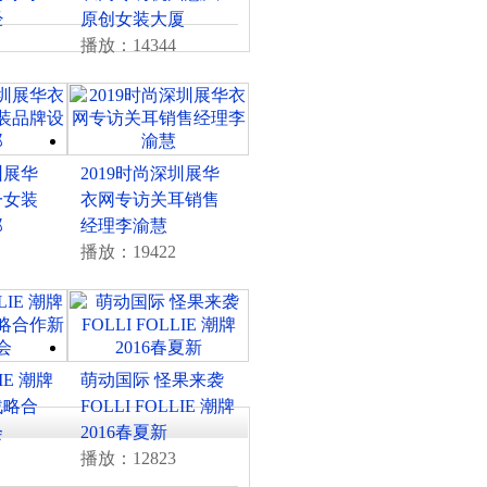
经
原创女装大厦
播放：14344
圳展华
2019时尚深圳展华
一女装
衣网专访关耳销售
郑
经理李渝慧
播放：19422
LIE 潮牌
萌动国际 怪果来袭
战略合
FOLLI FOLLIE 潮牌
会
2016春夏新
播放：12823