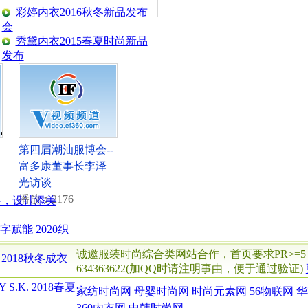
彩婷内衣2016秋冬新品发布
会
秀黛内衣2015春夏时尚新品
发布
：
第四届潮汕服博会--
富多康董事长李泽
光访谈
播放：2176
料，设计添美
字赋能 2020织
诚邀服装时尚综合类网站合作，首页要求PR>=5
ure 2018秋冬成衣
634363622(加QQ时请注明事由，便于通过验证)
Y S.K. 2018春夏
家纺时尚网
母婴时尚网
时尚元素网
56物联网
华
360内衣网
中韩时尚网