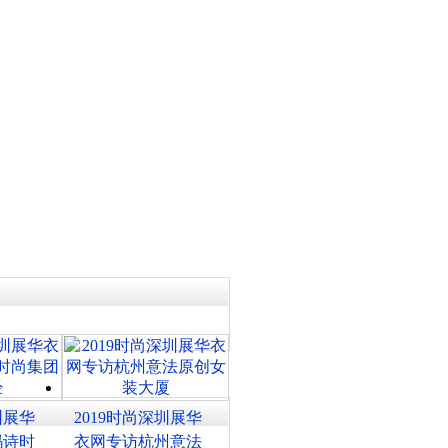
圳展华
2019时尚深圳展华
玛诗时
衣网专访杭州意法