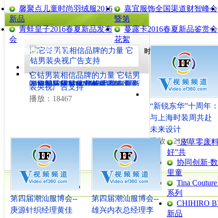
馨聚点儿童时尚羽绒服2016
嘉宜服饰全国渠道财智峰会
新品
暨第
青蛙皇子2016春夏新品发布
蔓露卡2016春夏新品鉴赏会
会
花絮
服装服饰广告宣传片
时装发布会时尚秀场
·
·
·
·
·
它钴男装相信品牌的力量 它钴男
朗黛国际M.HITI錫瑅2018春夏形
2018朗黛国际MYMO品牌春夏新
《妈妈，你就是我的世界》
上海时装周整体宣传片
2017AW MODE上海服装服饰展
装央视广告支持
象大片
品大片
播放：18467
“新锐东华”十周年
与上海时装周共赴
未来设计
播放：2194
“皮草零废
好”共
协同创新·数
里童
Tina Cout
系列
第四届潮汕服博会--
第四届潮汕服博会--
CHIHIRO B
庚源针织经理黄佳
雄兴内衣总经理李
新品