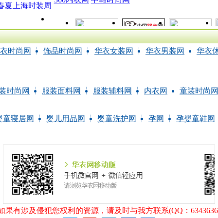
18春夏上海时装周
衣时尚网
┆
饰品时尚网
┆
华衣女装网
┆
华衣男装网
┆
华衣
装时尚网
┆
服装面料网
┆
服装辅料网
┆
内衣网
┆
童装时尚
婴童寝居网
┆
婴儿用品网
┆
婴童洗护网
┆
孕网
┆
孕婴童鞋网
果有涉及侵犯您权利的资源，请及时与我方联系(QQ：6343636