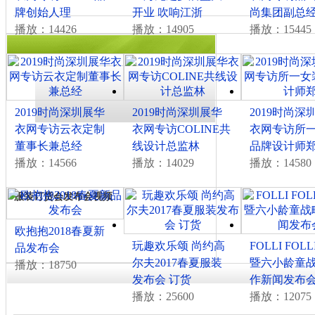
牌创始人理
开业 吹响江浙
尚集团副总
播放：14426
播放：14905
播放：15445
2019时尚深圳展华
2019时尚深圳展华
2019时尚深
衣网专访云衣定制
衣网专访COLINE共
衣网专访所
董事长兼总经
线设计总监林
品牌设计师
播放：14566
播放：14029
播放：14580
播放排行
服装订货会发布会视频
欧抱抱2018春夏新
玩趣欢乐颂 尚约高
FOLLI FOL
品发布会
尔夫2017春夏服装
暨六小龄童
播放：18750
发布会 订货
作新闻发布
播放：25600
播放：12075