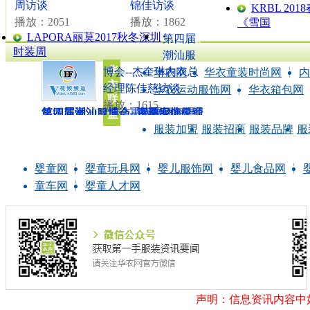
周访谈
锦佳访谈
KRBL 20
播放：2051
播放：1862
《雪国
·
·
·
·
·
LAPORA丽莫2017秋冬深圳
第四届
人物访谈
时装周
潮汕服
视频
华
博会--杰奎琳内衣总
华衣网
┆
华衣童装时尚网
┆
内
衣
经理陈佳慈访谈
华衣运动服饰网
┆
华衣箱包网
联
播放：1615
第四届潮汕服博会--鸿浩服饰经理
第四届潮汕服博会--嘉爵服饰总经
第四届潮汕服博会--宝美实业电商
第四届潮汕服博会--百利安(百强
丝绸苏州2022专访重庆展团
盟
郭嘉静访谈
理吴文波访谈
部经理柳曼妍访
盛)总经理刘安强
服装加盟
服装招商
服装品牌
服
婴童网
┆
婴童玩具网
┆
婴儿服饰网
┆
婴儿食品网
┆
童车网
┆
婴童人才网
声明：信息资讯内容中如