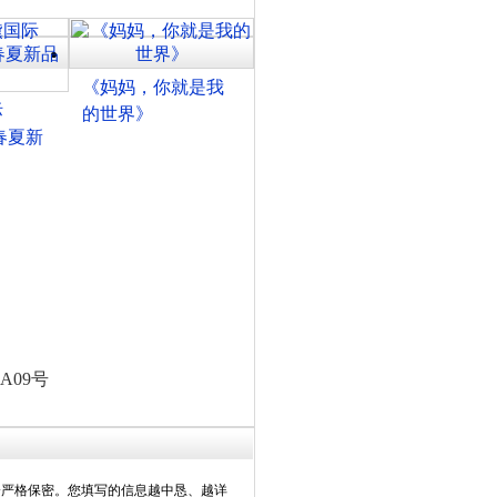
《妈妈，你就是我
际
的世界》
春夏新
A09号