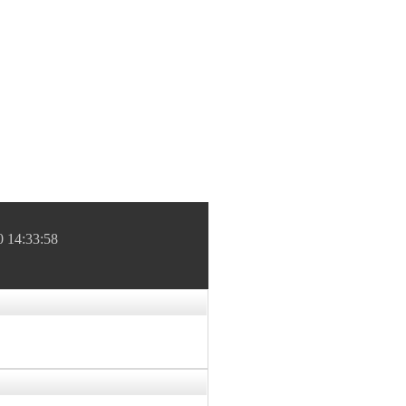
14:33:58