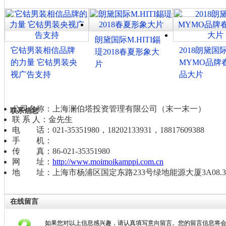
朗黛国际M.HITI錫
它钴男装相信品牌
2018朗黛国
瑅2018春夏形象大
的力量 它钴男装央
MYMO品牌
片
视广告支持
品大片
公司名称：上海澜伯塔投资管理有限公司（末一末一）
联系信息
联 系 人：金先生
电 话：021-35351980，18202133931，18817609388
手 机：
传 真：86-021-35351980
网 址：
http://www.moimoikamppi.com.cn
地 址：上海市杨浦区国定东路233号绿地能源大厦3A08.3
在线留言