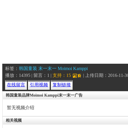
标签：
韩国童装
末一末一
Moimoi Kamppi
播放：14395 | 留言：1 |
支持：
15
| 上传日期：2016-11-30 
在线留言
引用视频
复制链接
韩国童装品牌Moimoi Kamppi末一末一广告
暂无视频介绍
相关视频