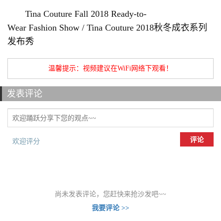
Tina Couture Fall 2018 Ready-to-
Wear Fashion Show / Tina Couture 2018秋冬成衣系列
发布秀
温馨提示：视频建议在WiFi网络下观看！
发表评论
评论
欢迎评分
尚未发表评论，您赶快来抢沙发吧~~
我要评论 >>